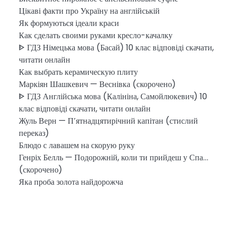
Цікаві факти про Україну на англійській
Як формуються ідеали краси
Как сделать своими руками кресло-качалку
ᐈ ГДЗ Німецька мова (Басай) 10 клас відповіді скачати,
читати онлайн
Как выбрать керамическую плиту
Маркіян Шашкевич — Веснівка (скорочено)
ᐈ ГДЗ Англійська мова (Калініна, Самойлюкевич) 10
клас відповіді скачати, читати онлайн
Жуль Верн — П’ятнадцятирічний капітан (стислий
переказ)
Блюдо с лавашем на скорую руку
Генріх Белль — Подорожній, коли ти прийдеш у Спа…
(скорочено)
Яка проба золота найдорожча