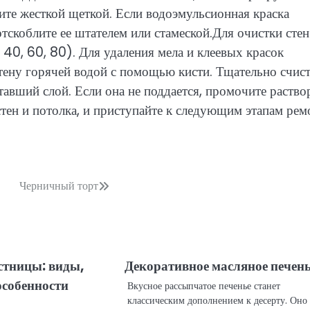
ите жесткой щеткой. Если водоэмульсионная краска
тскоблите ее штателем или стамеской.Для очистки стен
0, 60, 80). Для удаления мела и клеевых красок
стену горячей водой с помощью кисти. Тщательно счис
авший слой. Если она не поддается, промочите раств
стен и потолка, и приступайте к следующим этапам рем
Черничный торт
стницы: виды,
Декоративное масляное печен
особенности
Вкусное рассыпчатое печенье станет
классическим дополнением к десерту. Оно