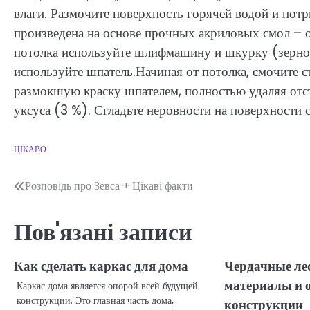
влаги. Размочите поверхность горячей водой и потр
произведена на основе прочных акриловых смол – о
потолка используйте шлифмашину и шкурку (зерно 4
используйте шпатель.Начиная от потолка, смочите 
размокшую краску шпателем, полностью удаляя отст
уксуса (3 %). Сгладьте неровности на поверхности 
ЦІКАВО
Навігація
Розповідь про Зевса + Цікаві факти
записів
Пов'язані записи
Как сделать каркас для дома
Чердачные ле
материалы и 
Каркас дома является опорой всей будущей
конструкции. Это главная часть дома,
конструкции