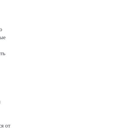
о
ные
ить
м
ся от