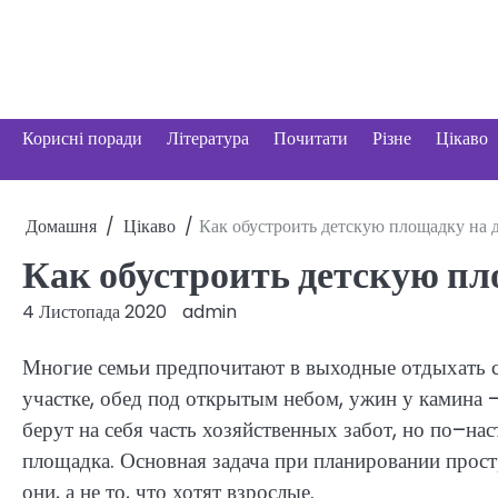
Перейти
до
вмісту
Корисні поради
Література
Почитати
Різне
Цікаво
Домашня
Цікаво
Как обустроить детскую площадку на 
Как обустроить детскую пл
4 Листопада 2020
admin
Многие семьи предпочитают в выходные отдыхать с 
участке, обед под открытым небом, ужин у камина 
берут на себя часть хозяйственных забот, но по–нас
площадка. Основная задача при планировании простр
они, а не то, что хотят взрослые.