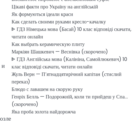
Цікаві факти про Україну на англійській
Як формуються ідеали краси
Как сделать своими руками кресло-качалку
ᐈ ГДЗ Німецька мова (Басай) 10 клас відповіді скачати,
читати онлайн
Как выбрать керамическую плиту
Маркіян Шашкевич — Веснівка (скорочено)
ᐈ ГДЗ Англійська мова (Калініна, Самойлюкевич) 10
 и
клас відповіді скачати, читати онлайн
Жуль Верн — П’ятнадцятирічний капітан (стислий
переказ)
Блюдо с лавашем на скорую руку
Генріх Белль — Подорожній, коли ти прийдеш у Спа…
(скорочено)
Яка проба золота найдорожча
озле