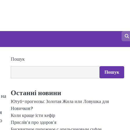
Пошук
Пошук
Останні новини
 на
Ютуб-прогнозы: Золотая Жила или Ловушка для
о
Новичков?
я
Коли краще їсти кефір
о
Прислiв’я про здоров’я
Бисквитное пирожное с апельсиновым суфле