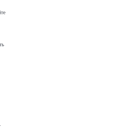
йте
ть
.