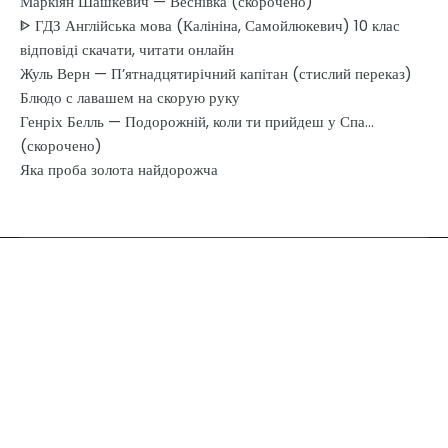
Маркіян Шашкевич — Веснівка (скорочено)
ᐈ ГДЗ Англійська мова (Калініна, Самойлюкевич) 10 клас
відповіді скачати, читати онлайн
Жуль Верн — П’ятнадцятирічний капітан (стислий переказ)
Блюдо с лавашем на скорую руку
Генріх Белль — Подорожній, коли ти прийдеш у Спа…
(скорочено)
Яка проба золота найдорожча