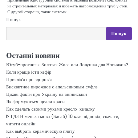
Применение однотрубной системы отопления позволяет сэкономить
на строительных материалах и избежать нагромождения труб у стен.
С другой стороны, такие системы…
Пошук
Пошук
Останні новини
Ютуб-прогнозы: Золотая Жила или Ловушка для Новичков?
Коли краще їсти кефір
Прислiв’я про здоров’я
Бисквитное пирожное с апельсиновым суфле
Цікаві факти про Україну на англійській
Як формуються ідеали краси
Как сделать своими руками кресло-качалку
ᐈ ГДЗ Німецька мова (Басай) 10 клас відповіді скачати,
читати онлайн
Как выбрать керамическую плиту