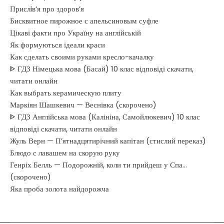
Прислiв’я про здоров’я
Бисквитное пирожное с апельсиновым суфле
Цікаві факти про Україну на англійській
Як формуються ідеали краси
Как сделать своими руками кресло-качалку
ᐈ ГДЗ Німецька мова (Басай) 10 клас відповіді скачати,
читати онлайн
Как выбрать керамическую плиту
Маркіян Шашкевич — Веснівка (скорочено)
ᐈ ГДЗ Англійська мова (Калініна, Самойлюкевич) 10 клас
відповіді скачати, читати онлайн
Жуль Верн — П’ятнадцятирічний капітан (стислий переказ)
Блюдо с лавашем на скорую руку
Генріх Белль — Подорожній, коли ти прийдеш у Спа…
(скорочено)
Яка проба золота найдорожча