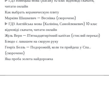
ᐈ ГДЗ Німецька мова (Басай) 10 клас відповіді скачати,
читати онлайн
Как выбрать керамическую плиту
Маркіян Шашкевич — Веснівка (скорочено)
ᐈ ГДЗ Англійська мова (Калініна, Самойлюкевич) 10 клас
відповіді скачати, читати онлайн
Жуль Верн — П’ятнадцятирічний капітан (стислий переказ)
Блюдо с лавашем на скорую руку
Генріх Белль — Подорожній, коли ти прийдеш у Спа…
(скорочено)
Яка проба золота найдорожча