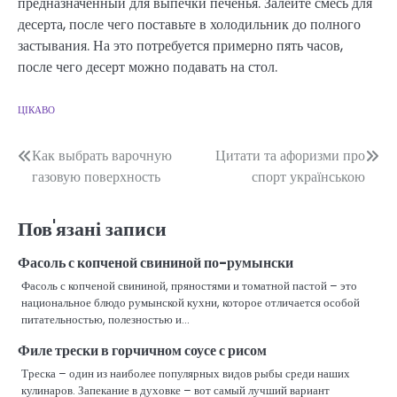
предназначенный для выпечки печенья. Залейте смесь для
десерта, после чего поставьте в холодильник до полного
застывания. На это потребуется примерно пять часов,
после чего десерт можно подавать на стол.
ЦІКАВО
Навігація
Как выбрать варочную
Цитати та афоризми про
газовую поверхность
спорт українською
записів
Пов'язані записи
Фасоль с копченой свининой по-румынски
Фасоль с копченой свининой, пряностями и томатной пастой – это
национальное блюдо румынской кухни, которое отличается особой
питательностью, полезностью и…
Филе трески в горчичном соусе с рисом
Треска – один из наиболее популярных видов рыбы среди наших
кулинаров. Запекание в духовке – вот самый лучший вариант