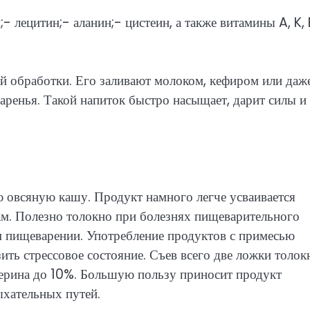
- лецитин;- аланин;- цистеин, а также витамины A, K, E
й обработки. Его заливают молоком, кефиром или даж
аренья. Такой напиток быстро насыщает, дарит силы и
 овсяную кашу. Продукт намного легче усваивается
ам. Полезно толокно при болезнях пищеварительного
ном пищеварении. Употребление продуктов с примесью
ить стрессовое состояние. Съев всего две ложки толокн
терина до 10%. Большую пользу приносит продукт
хательных путей.