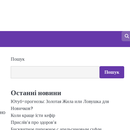
Пошук
Пошук
Останні новини
Ютуб-прогнозы: Золотая Жила или Ловушка для
Новичков?
кно
Коли краще їсти кефір
Прислiв’я про здоров’я
Бисквитное пирожное с апельсиновым суфле