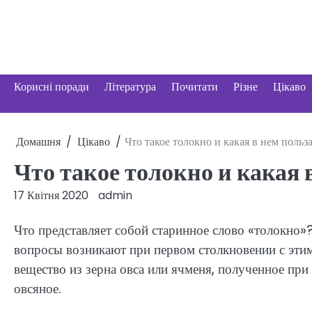
Перейти
до
вмісту
Корисні поради
Література
Почитати
Різне
Цікаво
Домашня
Цікаво
Что такое толокно и какая в нем польз
Что такое толокно и какая 
17 Квітня 2020
admin
Что представляет собой старинное слово «толокно»?
вопросы возникают при первом столкновении с этим
вещество из зерна овса или ячменя, полученное пр
овсяное.