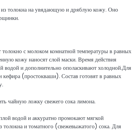
к из толокна на увядающую и дряблую кожу. Оно
орщинки.
т толокно с молоком комнатной температуры в равных
нную кожу наносят слой маски. Время действия
ой водой и дополнительно ополаскивают холодной.Для
и кефира (простокваши). Состав готовят в равных
у.
ить чайную ложку свежего сока лимона.
еплой водой и аккуратно промокают мягкой
 толокна и томатного (свежевыжатого) сока. Для