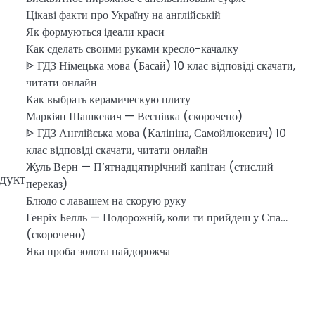
Цікаві факти про Україну на англійській
Як формуються ідеали краси
Как сделать своими руками кресло-качалку
ᐈ ГДЗ Німецька мова (Басай) 10 клас відповіді скачати,
читати онлайн
Как выбрать керамическую плиту
Маркіян Шашкевич — Веснівка (скорочено)
ᐈ ГДЗ Англійська мова (Калініна, Самойлюкевич) 10
клас відповіді скачати, читати онлайн
Жуль Верн — П’ятнадцятирічний капітан (стислий
одукт
переказ)
Блюдо с лавашем на скорую руку
Генріх Белль — Подорожній, коли ти прийдеш у Спа…
(скорочено)
Яка проба золота найдорожча