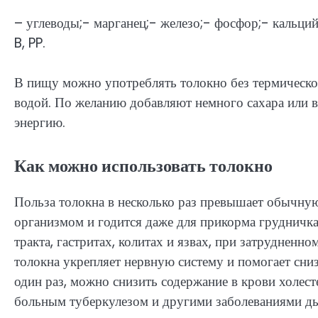
– углеводы;- марганец;- железо;- фосфор;- кальций;
B, PP.
В пищу можно употреблять толокно без термическо
водой. По желанию добавляют немного сахара или в
энергию.
Как можно использовать толокно
Польза толокна в несколько раз превышает обычную
организмом и годится даже для прикорма грудничк
тракта, гастритах, колитах и язвах, при затруднен
толокна укрепляет нервную систему и помогает сниз
один раз, можно снизить содержание в крови холес
больным туберкулезом и другими заболеваниями ды