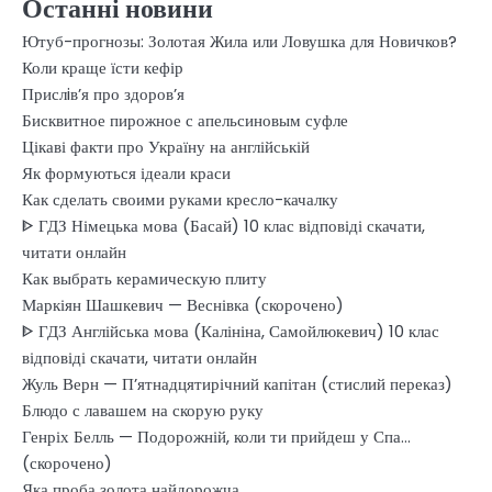
Останні новини
Ютуб-прогнозы: Золотая Жила или Ловушка для Новичков?
Коли краще їсти кефір
Прислiв’я про здоров’я
Бисквитное пирожное с апельсиновым суфле
Цікаві факти про Україну на англійській
Як формуються ідеали краси
Как сделать своими руками кресло-качалку
ᐈ ГДЗ Німецька мова (Басай) 10 клас відповіді скачати,
читати онлайн
Как выбрать керамическую плиту
Маркіян Шашкевич — Веснівка (скорочено)
ᐈ ГДЗ Англійська мова (Калініна, Самойлюкевич) 10 клас
відповіді скачати, читати онлайн
Жуль Верн — П’ятнадцятирічний капітан (стислий переказ)
Блюдо с лавашем на скорую руку
Генріх Белль — Подорожній, коли ти прийдеш у Спа…
(скорочено)
Яка проба золота найдорожча