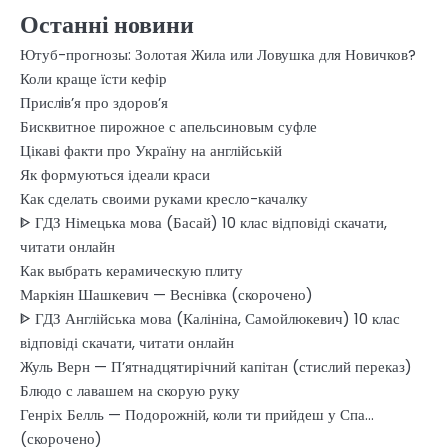
Останні новини
Ютуб-прогнозы: Золотая Жила или Ловушка для Новичков?
Коли краще їсти кефір
Прислiв’я про здоров’я
Бисквитное пирожное с апельсиновым суфле
Цікаві факти про Україну на англійській
Як формуються ідеали краси
Как сделать своими руками кресло-качалку
ᐈ ГДЗ Німецька мова (Басай) 10 клас відповіді скачати,
читати онлайн
Как выбрать керамическую плиту
Маркіян Шашкевич — Веснівка (скорочено)
ᐈ ГДЗ Англійська мова (Калініна, Самойлюкевич) 10 клас
відповіді скачати, читати онлайн
Жуль Верн — П’ятнадцятирічний капітан (стислий переказ)
Блюдо с лавашем на скорую руку
Генріх Белль — Подорожній, коли ти прийдеш у Спа…
(скорочено)