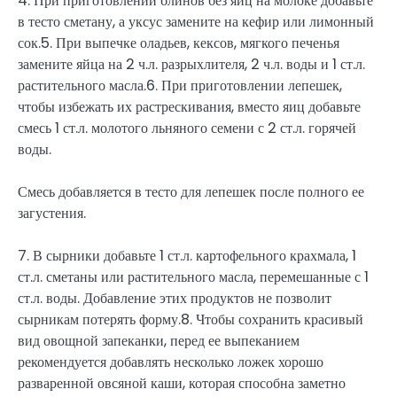
4. При приготовлении блинов без яиц на молоке добавьте
в тесто сметану, а уксус замените на кефир или лимонный
сок.5. При выпечке оладьев, кексов, мягкого печенья
замените яйца на 2 ч.л. разрыхлителя, 2 ч.л. воды и 1 ст.л.
растительного масла.6. При приготовлении лепешек,
чтобы избежать их растрескивания, вместо яиц добавьте
смесь 1 ст.л. молотого льняного семени с 2 ст.л. горячей
воды.
Смесь добавляется в тесто для лепешек после полного ее
загустения.
7. В сырники добавьте 1 ст.л. картофельного крахмала, 1
ст.л. сметаны или растительного масла, перемешанные с 1
ст.л. воды. Добавление этих продуктов не позволит
сырникам потерять форму.8. Чтобы сохранить красивый
вид овощной запеканки, перед ее выпеканием
рекомендуется добавлять несколько ложек хорошо
разваренной овсяной каши, которая способна заметно