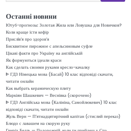
Останні новини
Ютуб-прогнозы: Золотая Жила или Ловушка для Новичков?
Коли краще їсти кефір
Прислiв’я про здоров’я
Бисквитное пирожное с апельсиновым суфле
Цікаві факти про Україну на англійській
Як формуються ідеали краси
Как сделать своими руками кресло-качалку
ᐈ ГДЗ Німецька мова (Басай) 10 клас відповіді скачати,
читати онлайн
Как выбрать керамическую плиту
Маркіян Шашкевич — Веснівка (скорочено)
ᐈ ГДЗ Англійська мова (Калініна, Самойлюкевич) 10 клас
відповіді скачати, читати онлайн
Жуль Верн — П’ятнадцятирічний капітан (стислий переказ)
Блюдо с лавашем на скорую руку
Генріх Белль — Подорожній, коли ти прийдеш у Спа…