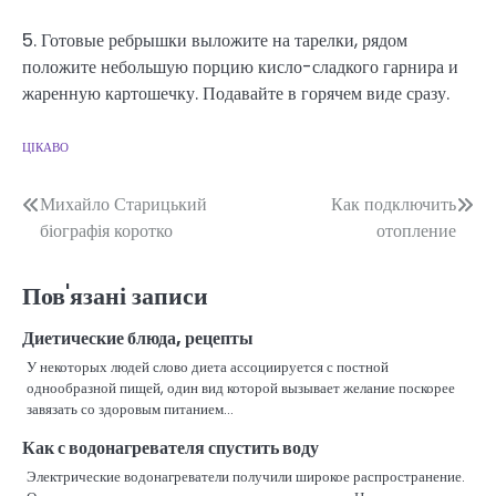
5. Готовые ребрышки выложите на тарелки, рядом
положите небольшую порцию кисло-сладкого гарнира и
жаренную картошечку. Подавайте в горячем виде сразу.
ЦІКАВО
Навігація
Михайло Старицький
Как подключить
біографія коротко
отопление
записів
Пов'язані записи
Диетические блюда, рецепты
У некоторых людей слово диета ассоциируется с постной
однообразной пищей, один вид которой вызывает желание поскорее
завязать со здоровым питанием…
Как с водонагревателя спустить воду
Электрические водонагреватели получили широкое распространение.