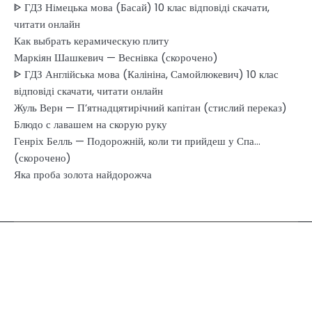
ᐈ ГДЗ Німецька мова (Басай) 10 клас відповіді скачати,
читати онлайн
Как выбрать керамическую плиту
Маркіян Шашкевич — Веснівка (скорочено)
ᐈ ГДЗ Англійська мова (Калініна, Самойлюкевич) 10 клас
відповіді скачати, читати онлайн
Жуль Верн — П’ятнадцятирічний капітан (стислий переказ)
Блюдо с лавашем на скорую руку
Генріх Белль — Подорожній, коли ти прийдеш у Спа…
(скорочено)
Яка проба золота найдорожча