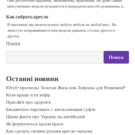
Они достаточно надежны, экономичны, практичны. Но даже самые
качественные модели нуждаются в периодическом обслуживании, в…
Как собрать кресло
В магазинах мы можем купить любую мебель на любой вкус. Но
зачастую понравившиеся нам модели диванов, столов, кресел и
других…
Пошук
Пошук
Останні новини
Ютуб-прогнозы: Золотая Жила или Ловушка для Новичков?
Коли краще їсти кефір
Прислiв’я про здоров’я
Бисквитное пирожное с апельсиновым суфле
Цікаві факти про Україну на англійській
Як формуються ідеали краси
Как сделать своими руками кресло-качалку