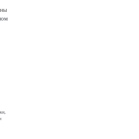
аны
ном
ки,
и