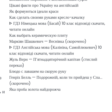
Цікаві факти про Україну на англійській
Як формуються ідеали краси
Как сделать своими руками кресло-качалку
ᐈ ГДЗ Німецька мова (Басай) 10 клас відповіді скачати,
читати онлайн
Как выбрать керамическую плиту
Маркіян Шашкевич — Веснівка (скорочено)
ᐈ ГДЗ Англійська мова (Калініна, Самойлюкевич) 10
клас відповіді скачати, читати онлайн
Жуль Верн — П’ятнадцятирічний капітан (стислий
переказ)
Блюдо с лавашем на скорую руку
з
Генріх Белль — Подорожній, коли ти прийдеш у Спа…
(скорочено)
Яка проба золота найдорожча
ь и