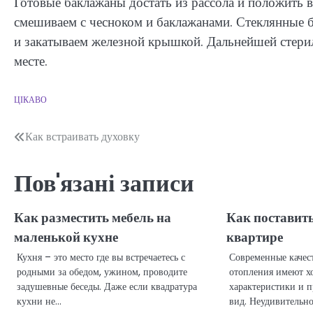
Готовые баклажаны достать из рассола и положить в
смешиваем с чесноком и баклажанами. Стеклянные б
и закатываем железной крышкой. Дальнейшей стерил
месте.
ЦІКАВО
Навігація
Как встраивать духовку
записів
Пов'язані записи
Как разместить мебель на
Как поставить
маленькой кухне
квартире
Кухня – это место где вы встречаетесь с
Современные качес
родными за обедом, ужином, проводите
отопления имеют х
задушевные беседы. Даже если квадратура
характеристики и 
кухни не…
вид. Неудивительно