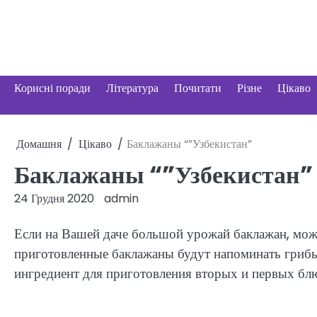
Перейти
до
вмісту
Корисні поради
Література
Почитати
Різне
Цікаво
Домашня
Цікаво
Баклажаны “”Узбекистан”
Баклажаны “”Узбекистан”
24 Грудня 2020
admin
Если на Вашей даче большой урожай баклажан, можн
приготовленные баклажаны будут напоминать грибы. 
ингредиент для приготовления вторых и первых бл