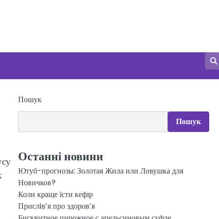
Пошук
Пошук
Останні новини
усу
Ютуб-прогнозы: Золотая Жила или Ловушка для
к
Новичков?
Коли краще їсти кефір
Прислiв’я про здоров’я
Бисквитное пирожное с апельсиновым суфле